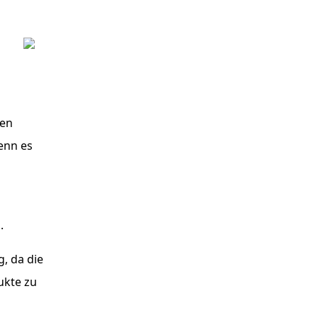
ten
wenn es
.
g, da die
ukte zu