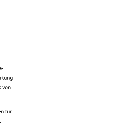
e-
ertung
k von
en für
.