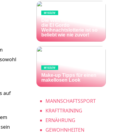
WISSEN
Die Welt im Lotto-Fieber –
die El Gordo
Weihnachtslotterie ist so
beliebt wie nie zuvor!
im
 sowohl
WISSEN
Make-up Tipps für einen
makellosen Look
s auf
MANNSCHAFTSSPORT
KRAFTTRAINING
inem
ERNÄHRUNG
 sein
GEWOHNHEITEN