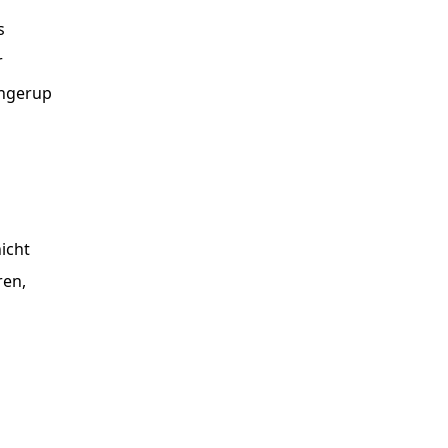
s
r
angerup
icht
ren,