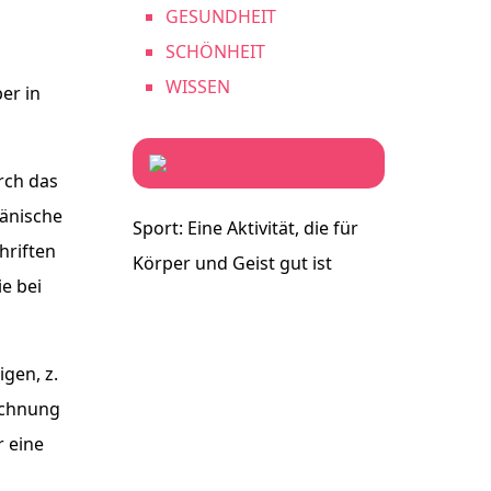
GESUNDHEIT
SCHÖNHEIT
WISSEN
er in
rch das
dänische
Sport: Eine Aktivität, die für
hriften
Körper und Geist gut ist
e bei
gen, z.
echnung
r eine