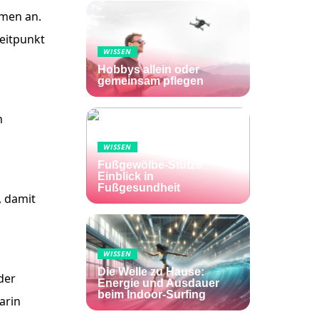
rmen an.
Zeitpunkt
WISSEN
Hobbys allein oder
gemeinsam pflegen
n
WISSEN
Fußgewölbe-Stütze:
Einblick in
Fußgesundheit
, damit
n
WISSEN
Die Welle zu Hause:
der
Energie und Ausdauer
beim Indoor-Surfing
arin