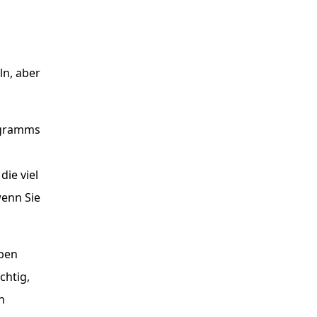
ln, aber
rogramms
ie viel
wenn Sie
aben
chtig,
n