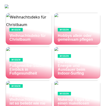
WISSEN
WISSEN
Weihnachtsdeko für
Hobbys allein oder
Christbaum
gemeinsam pflegen
WISSEN
WISSEN
Die Welle zu Hause:
Fußgewölbe-Stütze:
Energie und
Einblick in
Ausdauer beim
Fußgesundheit
Indoor-Surfing
WISSEN
Die Welt im Lotto-
WISSEN
Fieber – die El Gordo
Weihnachtslotterie
Make-up Tipps für
ist so beliebt wie nie
einen makellosen