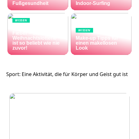
Fußgesundheit
Indoor-Surfing
WISSEN
Die Welt im Lotto-
WISSEN
Fieber – die El Gordo
Weihnachtslotterie
Make-up Tipps für
ist so beliebt wie nie
einen makellosen
zuvor!
Look
Sport: Eine Aktivität, die für Körper und Geist gut ist