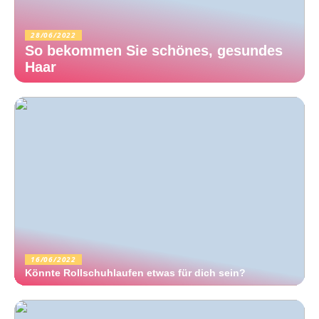
28/06/2022
So bekommen Sie schönes, gesundes
Haar
16/06/2022
Könnte Rollschuhlaufen etwas für dich sein?