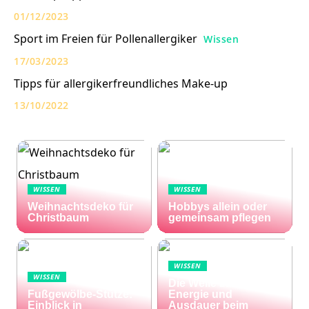
01/12/2023
Sport im Freien für Pollenallergiker
Wissen
17/03/2023
Tipps für allergikerfreundliches Make-up
13/10/2022
WISSEN
WISSEN
Weihnachtsdeko für
Hobbys allein oder
Christbaum
gemeinsam pflegen
WISSEN
WISSEN
Die Welle zu Hause:
Fußgewölbe-Stütze:
Energie und
Einblick in
Ausdauer beim