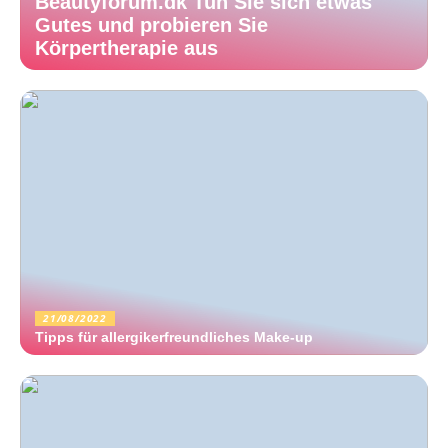
Beautyforum.dk Tun Sie sich etwas
Gutes und probieren Sie
Körpertherapie aus
21/08/2022
Tipps für allergikerfreundliches Make-up