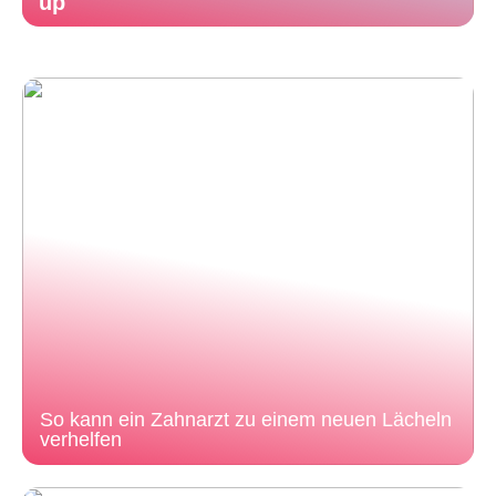
up
So kann ein Zahnarzt zu einem neuen Lächeln
verhelfen