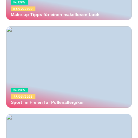
WISSEN
01/12/2023
Make-up Tipps für einen makellosen Look
WISSEN
17/03/2023
Sport im Freien für Pollenallergiker