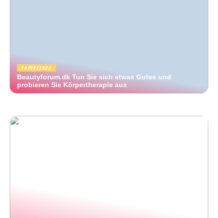
14/08/2022
Beautyforum.dk Tun Sie sich etwas Gutes und
probieren Sie Körpertherapie aus