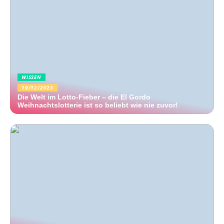
WISSEN
19/12/2023
Die Welt im Lotto-Fieber – die El Gordo
Weihnachtslotterie ist so beliebt wie nie zuvor!