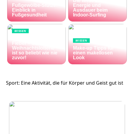
Die Welle zu Hause:
Fußgewölbe-Stütze:
Energie und
Einblick in
Ausdauer beim
Fußgesundheit
Indoor-Surfing
WISSEN
Die Welt im Lotto-
WISSEN
Fieber – die El Gordo
Weihnachtslotterie
Make-up Tipps für
ist so beliebt wie nie
einen makellosen
zuvor!
Look
Sport: Eine Aktivität, die für Körper und Geist gut ist