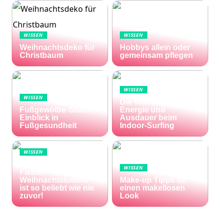
WISSEN
WISSEN
Weihnachtsdeko für
Hobbys allein oder
Christbaum
gemeinsam pflegen
WISSEN
WISSEN
Die Welle zu Hause:
Fußgewölbe-Stütze:
Energie und
Einblick in
Ausdauer beim
Fußgesundheit
Indoor-Surfing
WISSEN
Die Welt im Lotto-
WISSEN
Fieber – die El Gordo
Weihnachtslotterie
Make-up Tipps für
ist so beliebt wie nie
einen makellosen
zuvor!
Look