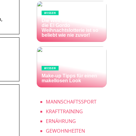
WISSEN
n,
Die Welt im Lotto-Fieber –
die El Gordo
Weihnachtslotterie ist so
beliebt wie nie zuvor!
WISSEN
Make-up Tipps für einen
makellosen Look
MANNSCHAFTSSPORT
KRAFTTRAINING
ERNÄHRUNG
GEWOHNHEITEN