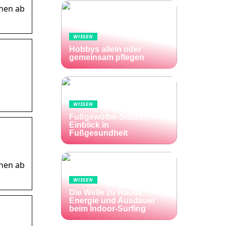
chen ab
WISSEN
Hobbys allein oder
gemeinsam pflegen
WISSEN
Fußgewölbe-Stütze:
Einblick in
Fußgesundheit
chen ab
WISSEN
Die Welle zu Hause:
Energie und Ausdauer
beim Indoor-Surfing