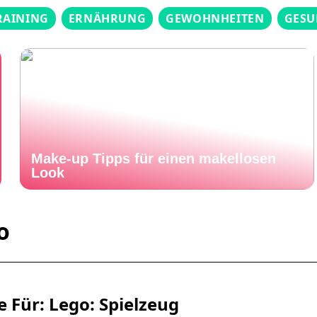
RAINING
ERNÄHRUNG
GEWOHNHEITEN
GESU
Make-up Tipps für einen makellosen
Look
o
 Für: Lego: Spielzeug