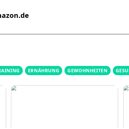
mazon.de
RAINING
ERNÄHRUNG
GEWOHNHEITEN
GESU