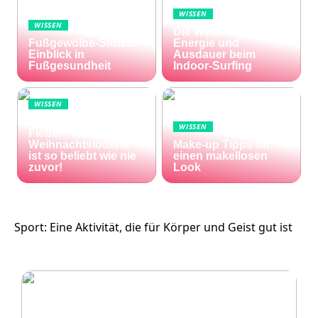
WISSEN
WISSEN
Die Welle zu Hause:
Fußgewölbe-Stütze:
Energie und
Einblick in
Ausdauer beim
Fußgesundheit
Indoor-Surfing
WISSEN
Die Welt im Lotto-
WISSEN
Fieber – die El Gordo
Weihnachtslotterie
Make-up Tipps für
ist so beliebt wie nie
einen makellosen
zuvor!
Look
Sport: Eine Aktivität, die für Körper und Geist gut ist