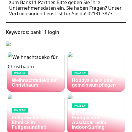
zum Bank11-Partner. Bitte geben Sie Ihre
Unternehmensdaten ein. Sie haben Fragen? Unser
Vertriebsinnendienst ist für Sie da! 02131 3877 …
Keywords: bank11 login
WISSEN
WISSEN
Weihnachtsdeko für
Hobbys allein oder
Christbaum
gemeinsam pflegen
WISSEN
WISSEN
Die Welle zu Hause:
Fußgewölbe-Stütze:
Energie und
Einblick in
Ausdauer beim
Fußgesundheit
Indoor-Surfing