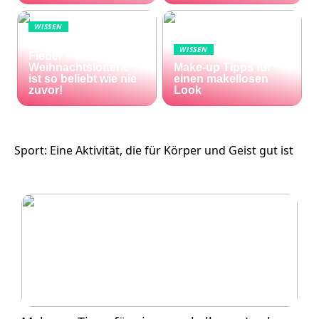
WISSEN
Die Welt im Lotto-
WISSEN
Fieber – die El Gordo
Weihnachtslotterie
Make-up Tipps für
ist so beliebt wie nie
einen makellosen
zuvor!
Look
Sport: Eine Aktivität, die für Körper und Geist gut ist