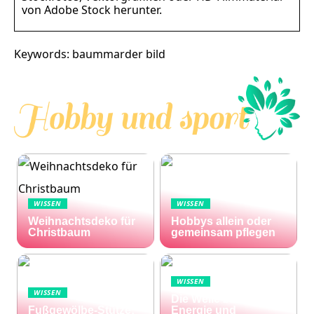
von Adobe Stock herunter.
Keywords: baummarder bild
WISSEN
WISSEN
Weihnachtsdeko für
Hobbys allein oder
Christbaum
gemeinsam pflegen
WISSEN
WISSEN
Die Welle zu Hause:
Fußgewölbe-Stütze:
Energie und