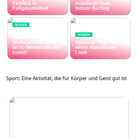
Einblick in
Ausdauer beim
Fußgesundheit
Indoor-Surfing
WISSEN
Die Welt im Lotto-
WISSEN
Fieber – die El Gordo
Weihnachtslotterie
Make-up Tipps für
ist so beliebt wie nie
einen makellosen
zuvor!
Look
Sport: Eine Aktivität, die für Körper und Geist gut ist