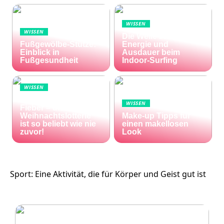
WISSEN
WISSEN
Die Welle zu Hause:
Fußgewölbe-Stütze:
Energie und
Einblick in
Ausdauer beim
Fußgesundheit
Indoor-Surfing
WISSEN
Die Welt im Lotto-
WISSEN
Fieber – die El Gordo
Weihnachtslotterie
Make-up Tipps für
ist so beliebt wie nie
einen makellosen
zuvor!
Look
Sport: Eine Aktivität, die für Körper und Geist gut ist