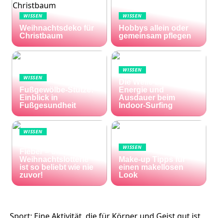
WISSEN
WISSEN
Weihnachtsdeko für
Hobbys allein oder
Christbaum
gemeinsam pflegen
WISSEN
WISSEN
Die Welle zu Hause:
Fußgewölbe-Stütze:
Energie und
Einblick in
Ausdauer beim
Fußgesundheit
Indoor-Surfing
WISSEN
Die Welt im Lotto-
WISSEN
Fieber – die El Gordo
Weihnachtslotterie
Make-up Tipps für
ist so beliebt wie nie
einen makellosen
zuvor!
Look
Sport: Eine Aktivität, die für Körper und Geist gut ist