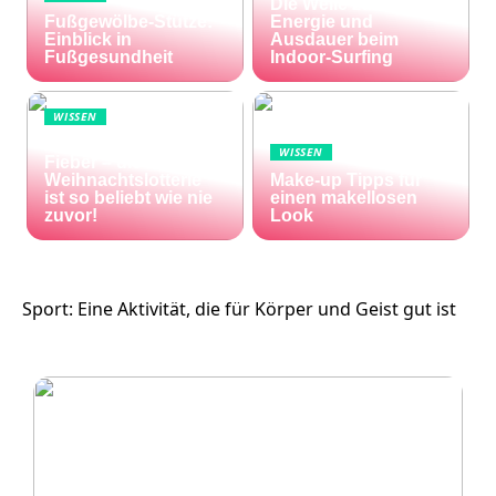
Die Welle zu Hause:
Fußgewölbe-Stütze:
Energie und
Einblick in
Ausdauer beim
Fußgesundheit
Indoor-Surfing
WISSEN
Die Welt im Lotto-
WISSEN
Fieber – die El Gordo
Weihnachtslotterie
Make-up Tipps für
ist so beliebt wie nie
einen makellosen
zuvor!
Look
Sport: Eine Aktivität, die für Körper und Geist gut ist