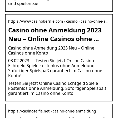
und spielen Sie
http s://www.casinobernie.com › casino › casino-ohne-a…
Casino ohne Anmeldung 2023
Neu – Online Casinos ohne …
Casino ohne Anmeldung 2023 Neu – Online
Casinos ohne Konto
03.02.2023 — Testen Sie jetzt Online Casino
Echtgeld Spiele kostenlos ohne Anmeldung.
Sofortiger Spielspaß garantiert im Casino ohne
Konto!
Testen Sie jetzt Online Casino Echtgeld Spiele
kostenlos ohne Anmeldung. Sofortiger Spielspaß
garantiert im Casino ohne Konto!
http s://casinoselfie.net › casino-ohne-anmeldung