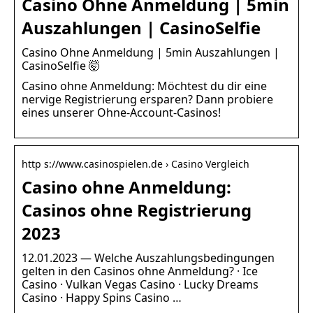
Casino Ohne Anmeldung | 5min
Auszahlungen | CasinoSelfie
Casino Ohne Anmeldung | 5min Auszahlungen |
CasinoSelfie 🤯
Casino ohne Anmeldung: Möchtest du dir eine
nervige Registrierung ersparen? Dann probiere
eines unserer Ohne-Account-Casinos!
http s://www.casinospielen.de › Casino Vergleich
Casino ohne Anmeldung:
Casinos ohne Registrierung
2023
12.01.2023 — Welche Auszahlungsbedingungen
gelten in den Casinos ohne Anmeldung? · Ice
Casino · Vulkan Vegas Casino · Lucky Dreams
Casino · Happy Spins Casino …