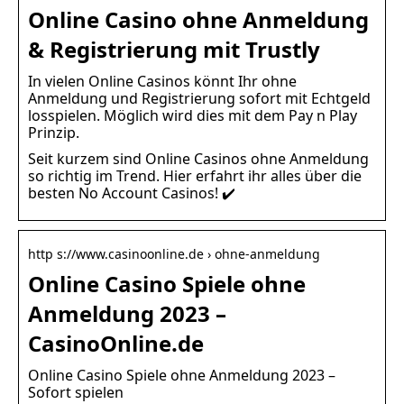
Online Casino ohne Anmeldung
& Registrierung mit Trustly
In vielen Online Casinos könnt Ihr ohne
Anmeldung und Registrierung sofort mit Echtgeld
losspielen. Möglich wird dies mit dem Pay n Play
Prinzip.
Seit kurzem sind Online Casinos ohne Anmeldung
so richtig im Trend. Hier erfahrt ihr alles über die
besten No Account Casinos! ✔️
http s://www.casinoonline.de › ohne-anmeldung
Online Casino Spiele ohne
Anmeldung 2023 –
CasinoOnline.de
Online Casino Spiele ohne Anmeldung 2023 –
Sofort spielen