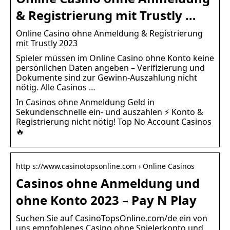
& Registrierung mit Trustly …
Online Casino ohne Anmeldung & Registrierung
mit Trustly 2023
Spieler müssen im Online Casino ohne Konto keine
persönlichen Daten angeben – Verifizierung und
Dokumente sind zur Gewinn-Auszahlung nicht
nötig. Alle Casinos …
In Casinos ohne Anmeldung Geld in
Sekundenschnelle ein- und auszahlen ⚡ Konto &
Registrierung nicht nötig! Top No Account Casinos
🔥
http s://www.casinotopsonline.com › Online Casinos
Casinos ohne Anmeldung und
ohne Konto 2023 – Pay N Play
Suchen Sie auf CasinoTopsOnline.com/de ein von
uns empfohlenes Casino ohne Spielerkonto und