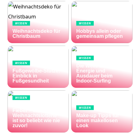
WISSEN
WISSEN
Weihnachtsdeko für
Hobbys allein oder
Christbaum
gemeinsam pflegen
WISSEN
WISSEN
Die Welle zu Hause:
Fußgewölbe-Stütze:
Energie und
Einblick in
Ausdauer beim
Fußgesundheit
Indoor-Surfing
WISSEN
Die Welt im Lotto-
WISSEN
Fieber – die El Gordo
Weihnachtslotterie
Make-up Tipps für
ist so beliebt wie nie
einen makellosen
zuvor!
Look