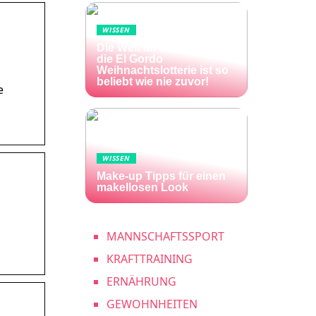
WISSEN
Die Welt im Lotto-Fieber –
die El Gordo
Weihnachtslotterie ist so
beliebt wie nie zuvor!
e
WISSEN
Make-up Tipps für einen
makellosen Look
MANNSCHAFTSSPORT
KRAFTTRAINING
ERNÄHRUNG
GEWOHNHEITEN