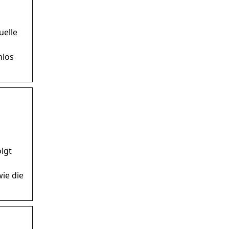
uelle
nlos
olgt
wie die