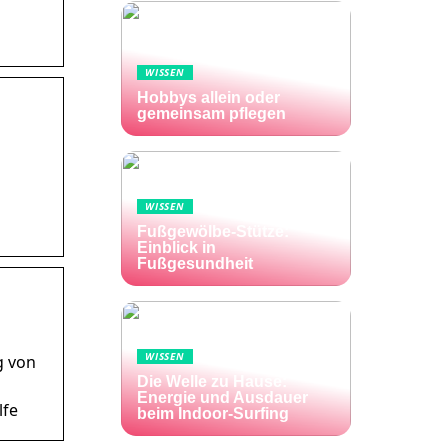
WISSEN
Hobbys allein oder
gemeinsam pflegen
WISSEN
Fußgewölbe-Stütze:
Einblick in
Fußgesundheit
WISSEN
g von
Die Welle zu Hause:
Energie und Ausdauer
lfe
beim Indoor-Surfing