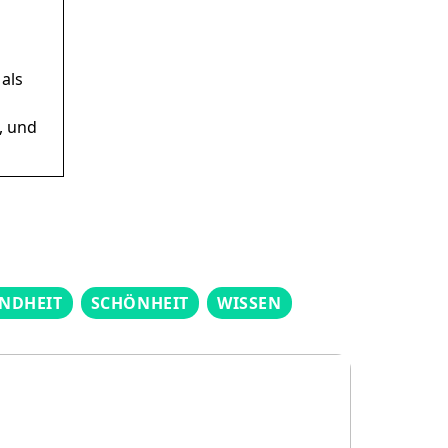
als
, und
NDHEIT
SCHÖNHEIT
WISSEN