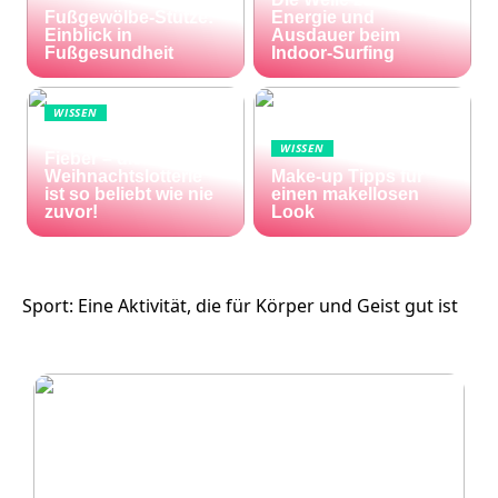
Fußgewölbe-Stütze:
Energie und
Einblick in
Ausdauer beim
Fußgesundheit
Indoor-Surfing
WISSEN
Die Welt im Lotto-
WISSEN
Fieber – die El Gordo
Weihnachtslotterie
Make-up Tipps für
ist so beliebt wie nie
einen makellosen
zuvor!
Look
Sport: Eine Aktivität, die für Körper und Geist gut ist