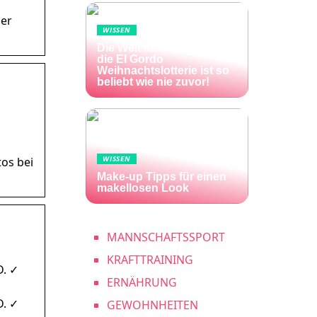
der
WISSEN
Die Welt im Lotto-Fieber –
die El Gordo
Weihnachtslotterie ist so
beliebt wie nie zuvor!
WISSEN
tos bei
Make-up Tipps für einen
makellosen Look
MANNSCHAFTSSPORT
KRAFTTRAINING
D. ✓
ERNÄHRUNG
D. ✓
GEWOHNHEITEN