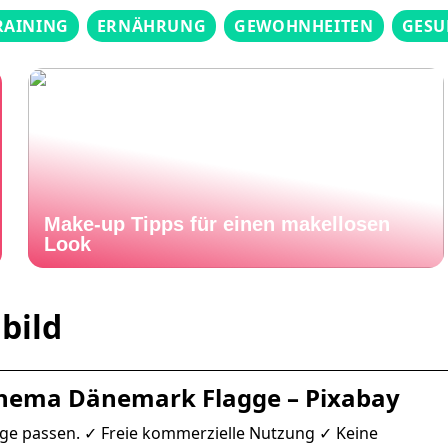
RAINING
ERNÄHRUNG
GEWOHNHEITEN
GESU
Make-up Tipps für einen makellosen
Look
bild
Thema Dänemark Flagge – Pixabay
gge passen. ✓ Freie kommerzielle Nutzung ✓ Keine