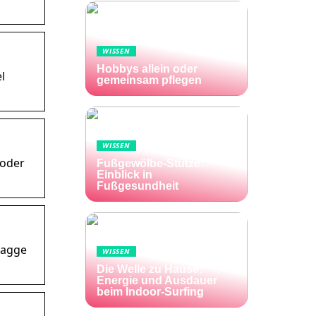
WISSEN
Hobbys allein oder
l
gemeinsam pflegen
WISSEN
 oder
Fußgewölbe-Stütze:
Einblick in
Fußgesundheit
lagge
WISSEN
Die Welle zu Hause:
Energie und Ausdauer
beim Indoor-Surfing