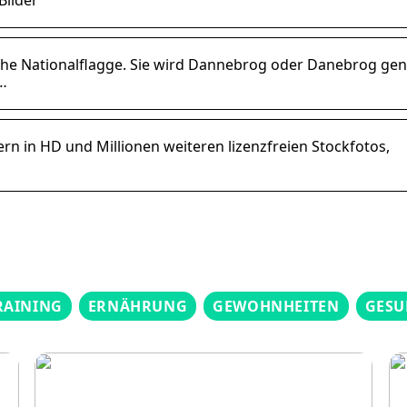
ische Nationalflagge. Sie wird Dannebrog oder Danebrog gen
…
n in HD und Millionen weiteren lizenzfreien Stockfotos,
RAINING
ERNÄHRUNG
GEWOHNHEITEN
GESU