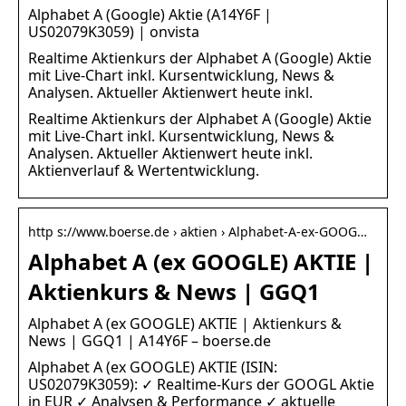
Alphabet A (Google) Aktie (A14Y6F |
US02079K3059) | onvista
Realtime Aktienkurs der Alphabet A (Google) Aktie
mit Live-Chart inkl. Kursentwicklung, News &
Analysen. Aktueller Aktienwert heute inkl.
Realtime Aktienkurs der Alphabet A (Google) Aktie
mit Live-Chart inkl. Kursentwicklung, News &
Analysen. Aktueller Aktienwert heute inkl.
Aktienverlauf & Wertentwicklung.
http s://www.boerse.de › aktien › Alphabet-A-ex-GOOG…
Alphabet A (ex GOOGLE) AKTIE |
Aktienkurs & News | GGQ1
Alphabet A (ex GOOGLE) AKTIE | Aktienkurs &
News | GGQ1 | A14Y6F – boerse.de
Alphabet A (ex GOOGLE) AKTIE (ISIN:
US02079K3059): ✓ Realtime-Kurs der GOOGL Aktie
in EUR ✓ Analysen & Performance ✓ aktuelle