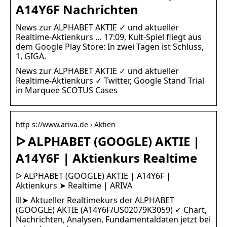
A14Y6F Nachrichten
News zur ALPHABET AKTIE ✓ und aktueller
Realtime-Aktienkurs … 17:09, Kult-Spiel fliegt aus
dem Google Play Store: In zwei Tagen ist Schluss,
1, GIGA.
News zur ALPHABET AKTIE ✓ und aktueller
Realtime-Aktienkurs ✓ Twitter, Google Stand Trial
in Marquee SCOTUS Cases
http s://www.ariva.de › Aktien
ᐅ ALPHABET (GOOGLE) AKTIE |
A14Y6F | Aktienkurs Realtime
ᐅ ALPHABET (GOOGLE) AKTIE | A14Y6F |
Aktienkurs ➤ Realtime | ARIVA
lll➤ Aktueller Realtimekurs der ALPHABET
(GOOGLE) AKTIE (A14Y6F/US02079K3059) ✓ Chart,
Nachrichten, Analysen, Fundamentaldaten jetzt bei