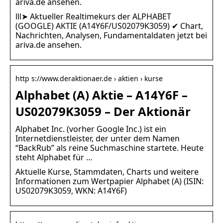
ariva.de ansehen.
lll➤ Aktueller Realtimekurs der ALPHABET
(GOOGLE) AKTIE (A14Y6F/US02079K3059) ✔ Chart,
Nachrichten, Analysen, Fundamentaldaten jetzt bei
ariva.de ansehen.
http s://www.deraktionaer.de › aktien › kurse
Alphabet (A) Aktie – A14Y6F –
US02079K3059 – Der Aktionär
Alphabet Inc. (vorher Google Inc.) ist ein
Internetdienstleister, der unter dem Namen
“BackRub” als reine Suchmaschine startete. Heute
steht Alphabet für …
Aktuelle Kurse, Stammdaten, Charts und weitere
Informationen zum Wertpapier Alphabet (A) (ISIN:
US02079K3059, WKN: A14Y6F)