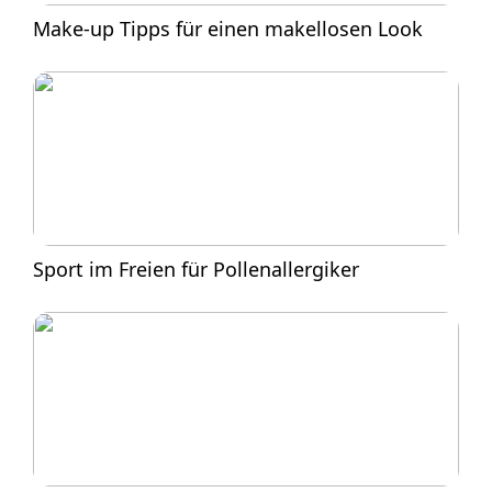
Make-up Tipps für einen makellosen Look
Sport im Freien für Pollenallergiker