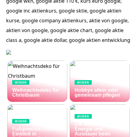
google wkn, google aktie 110 €, kurs euro google,
google inc aktienkurs, google sktie, google aktien
kurse, google company aktienkurs, aktie von google,
aktien von google, google aktie chart, google aktie
class a, google aktie dollar, google aktien entwicklung
WISSEN
WISSEN
Weihnachtsdeko für
Hobbys allein oder
Christbaum
gemeinsam pflegen
WISSEN
WISSEN
Die Welle zu Hause:
Fußgewölbe-Stütze:
Energie und
Einblick in
Ausdauer beim