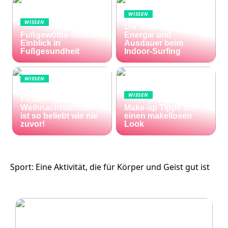
WISSEN
WISSEN
Die Welle zu Hause:
Fußgewölbe-Stütze:
Energie und
Einblick in
Ausdauer beim
Fußgesundheit
Indoor-Surfing
WISSEN
Die Welt im Lotto-
WISSEN
Fieber – die El Gordo
Weihnachtslotterie
Make-up Tipps für
ist so beliebt wie nie
einen makellosen
zuvor!
Look
Sport: Eine Aktivität, die für Körper und Geist gut ist