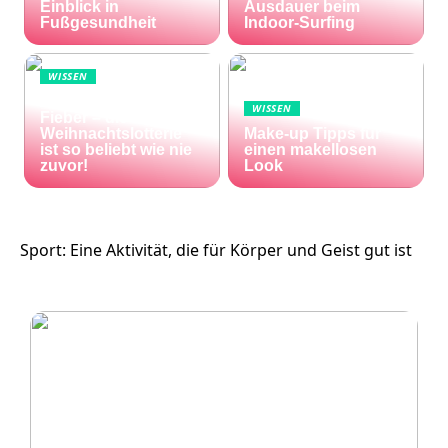
Einblick in
Ausdauer beim
Fußgesundheit
Indoor-Surfing
WISSEN
Die Welt im Lotto-
WISSEN
Fieber – die El Gordo
Weihnachtslotterie
Make-up Tipps für
ist so beliebt wie nie
einen makellosen
zuvor!
Look
Sport: Eine Aktivität, die für Körper und Geist gut ist