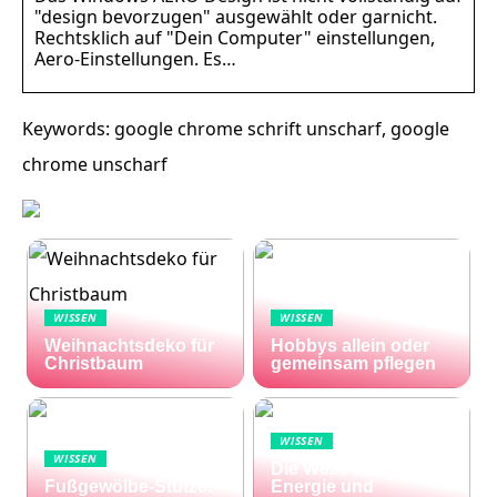
"design bevorzugen" ausgewählt oder garnicht.
Rechtsklich auf "Dein Computer" einstellungen,
Aero-Einstellungen. Es…
Keywords: google chrome schrift unscharf, google
chrome unscharf
WISSEN
WISSEN
Weihnachtsdeko für
Hobbys allein oder
Christbaum
gemeinsam pflegen
WISSEN
WISSEN
Die Welle zu Hause:
Fußgewölbe-Stütze:
Energie und