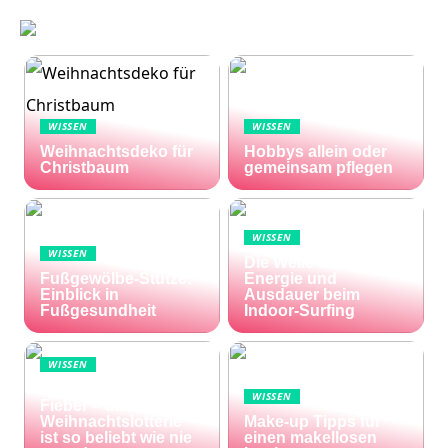
WISSEN
WISSEN
Weihnachtsdeko für
Hobbys allein oder
Christbaum
gemeinsam pflegen
WISSEN
WISSEN
Die Welle zu Hause:
Fußgewölbe-Stütze:
Energie und
Einblick in
Ausdauer beim
Fußgesundheit
Indoor-Surfing
WISSEN
Die Welt im Lotto-
WISSEN
Fieber – die El Gordo
Weihnachtslotterie
Make-up Tipps für
ist so beliebt wie nie
einen makellosen