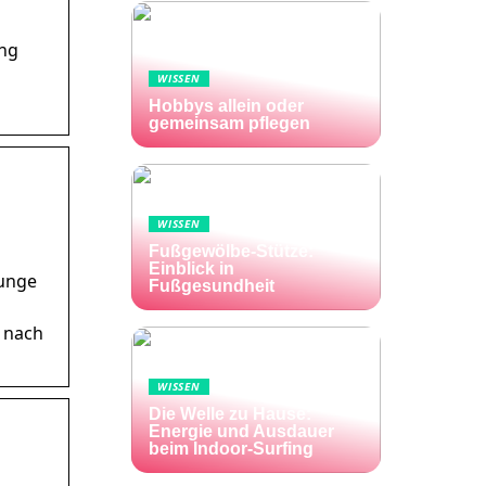
ung
WISSEN
Hobbys allein oder
gemeinsam pflegen
WISSEN
Fußgewölbe-Stütze:
Einblick in
junge
Fußgesundheit
e nach
WISSEN
Die Welle zu Hause:
Energie und Ausdauer
beim Indoor-Surfing