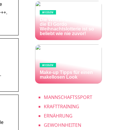
e
+++.
WISSEN
Die Welt im Lotto-Fieber –
die El Gordo
Weihnachtslotterie ist so
beliebt wie nie zuvor!
WISSEN
Make-up Tipps für einen
.
makellosen Look
MANNSCHAFTSSPORT
KRAFTTRAINING
ERNÄHRUNG
de
GEWOHNHEITEN