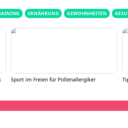
RAINING
ERNÄHRUNG
GEWOHNHEITEN
GESU
k
Sport im Freien für Pollenallergiker
Ti