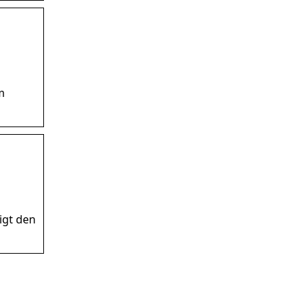
m
igt den