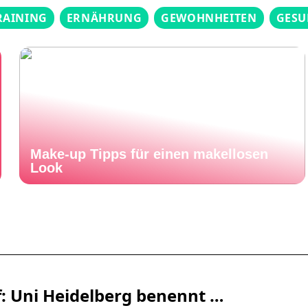
RAINING
ERNÄHRUNG
GEWOHNHEITEN
GESU
Make-up Tipps für einen makellosen
Look
 Uni Heidelberg benennt …