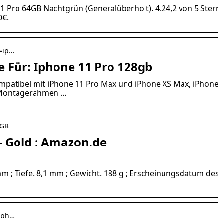
1 Pro 64GB Nachtgrün (Generalüberholt). 4.24,2 von 5 Ste
0€.
k=ip…
 Für: Iphone 11 Pro 128gb
mpatibel mit iPhone 11 Pro Max und iPhone XS Max, iPhone
t Montagerahmen …
-GB
 – Gold : Amazon.de
mm ; Tiefe. 8,1 mm ; Gewicht. 188 g ; Erscheinungsdatum de
=iph…