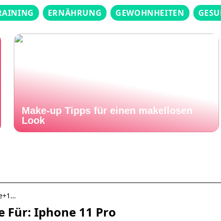
RAINING
ERNÄHRUNG
GEWOHNHEITEN
GESU
Make-up Tipps für einen makellosen
Look
n
ne+1…
 Für: Iphone 11 Pro