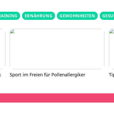
RAINING
ERNÄHRUNG
GEWOHNHEITEN
GESU
k
Sport im Freien für Pollenallergiker
Ti