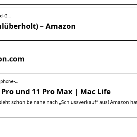
ld-G…
alüberholt) – Amazon
zon.com
-iphone-…
Pro und 11 Pro Max | Mac Life
 sieht schon beinahe nach „Schlussverkauf“ aus! Amazon hat