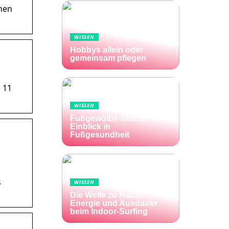
rnen
WISSEN
Hobbys allein oder
gemeinsam pflegen
 11
WISSEN
Fußgewölbe-Stütze:
Einblick in
Fußgesundheit
s
WISSEN
Die Welle zu Hause:
Energie und Ausdauer
beim Indoor-Surfing