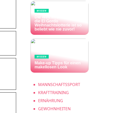
WISSEN
Die Welt im Lotto-Fieber –
die El Gordo
Weihnachtslotterie ist so
beliebt wie nie zuvor!
WISSEN
Make-up Tipps für einen
makellosen Look
MANNSCHAFTSSPORT
KRAFTTRAINING
ERNÄHRUNG
GEWOHNHEITEN