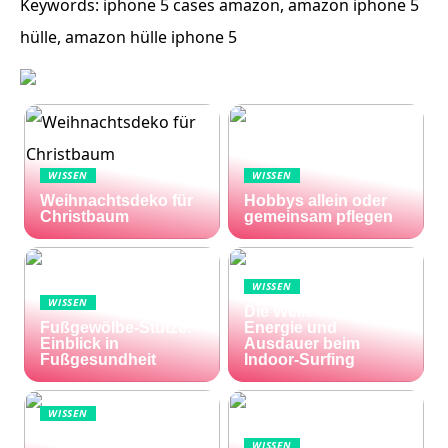
Keywords: iphone 5 cases amazon, amazon iphone 5
hülle, amazon hülle iphone 5
WISSEN
WISSEN
Weihnachtsdeko für
Hobbys allein oder
Christbaum
gemeinsam pflegen
WISSEN
WISSEN
Die Welle zu Hause:
Fußgewölbe-Stütze:
Energie und
Einblick in
Ausdauer beim
Fußgesundheit
Indoor-Surfing
WISSEN
Die Welt im Lotto-
WISSEN