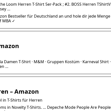
 of the Loom Herren T-Shirt 5er-Pack ; #2. BOSS Herren TShirt
rsey …
azon Bestseller für Deutschland an und hole dir jede Menge
uf MBA ✓
 Amazon
anda Damen T-Shirt · M&M · Gruppen Kostüm · Karneval Shirt ·
uen …
erren – Amazon
l in T-Shirts für Herren
ems in Novelty T-Shirts. … Depeche Mode People Are People