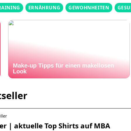
RAINING
ERNÄHRUNG
GEWOHNHEITEN
GESU
Make-up Tipps für einen makellosen
Look
seller
ller
r | aktuelle Top Shirts auf MBA