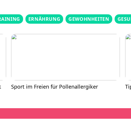
RAINING
ERNÄHRUNG
GEWOHNHEITEN
GESU
k
Sport im Freien für Pollenallergiker
Ti