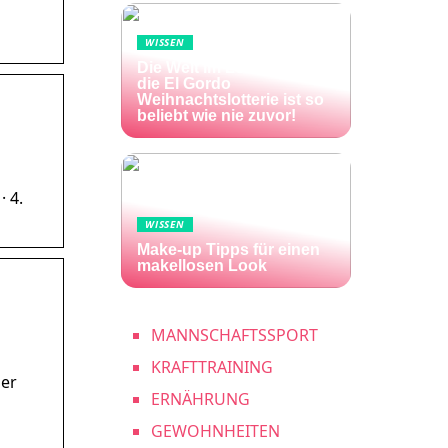
WISSEN
Die Welt im Lotto-Fieber –
die El Gordo
Weihnachtslotterie ist so
beliebt wie nie zuvor!
· 4.
WISSEN
Make-up Tipps für einen
makellosen Look
MANNSCHAFTSSPORT
KRAFTTRAINING
der
ERNÄHRUNG
GEWOHNHEITEN