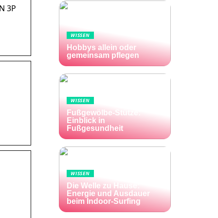
VN 3P
WISSEN
Hobbys allein oder
gemeinsam pflegen
WISSEN
Fußgewölbe-Stütze:
Einblick in
Fußgesundheit
WISSEN
Die Welle zu Hause:
Energie und Ausdauer
beim Indoor-Surfing