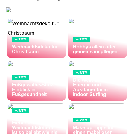
WISSEN
WISSEN
Weihnachtsdeko für
Hobbys allein oder
Christbaum
gemeinsam pflegen
WISSEN
WISSEN
Die Welle zu Hause:
Fußgewölbe-Stütze:
Energie und
Einblick in
Ausdauer beim
Fußgesundheit
Indoor-Surfing
WISSEN
Die Welt im Lotto-
WISSEN
Fieber – die El Gordo
Weihnachtslotterie
Make-up Tipps für
ist so beliebt wie nie
einen makellosen