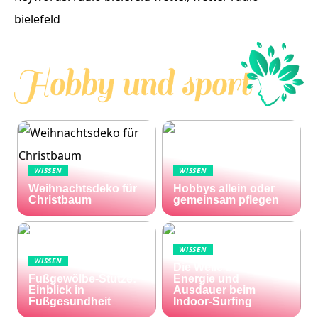
bielefeld
WISSEN
WISSEN
Weihnachtsdeko für
Hobbys allein oder
Christbaum
gemeinsam pflegen
WISSEN
WISSEN
Die Welle zu Hause:
Fußgewölbe-Stütze:
Energie und
Einblick in
Ausdauer beim
Fußgesundheit
Indoor-Surfing