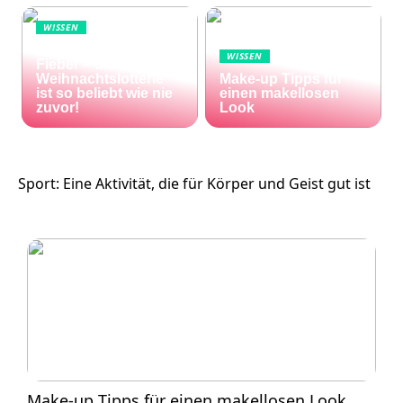
WISSEN
Die Welt im Lotto-
WISSEN
Fieber – die El Gordo
Weihnachtslotterie
Make-up Tipps für
ist so beliebt wie nie
einen makellosen
zuvor!
Look
Sport: Eine Aktivität, die für Körper und Geist gut ist
Make-up Tipps für einen makellosen Look