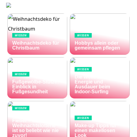
WISSEN
WISSEN
Weihnachtsdeko für
Hobbys allein oder
Christbaum
gemeinsam pflegen
WISSEN
WISSEN
Die Welle zu Hause:
Fußgewölbe-Stütze:
Energie und
Einblick in
Ausdauer beim
Fußgesundheit
Indoor-Surfing
WISSEN
Die Welt im Lotto-
WISSEN
Fieber – die El Gordo
Weihnachtslotterie
Make-up Tipps für
ist so beliebt wie nie
einen makellosen
zuvor!
Look