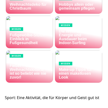
Weihnachtsdeko für
Hobbys allein oder
Christbaum
gemeinsam pflegen
WISSEN
WISSEN
Die Welle zu Hause:
Fußgewölbe-Stütze:
Energie und
Einblick in
Ausdauer beim
Fußgesundheit
Indoor-Surfing
WISSEN
Die Welt im Lotto-
WISSEN
Fieber – die El Gordo
Weihnachtslotterie
Make-up Tipps für
ist so beliebt wie nie
einen makellosen
zuvor!
Look
Sport: Eine Aktivität, die für Körper und Geist gut ist