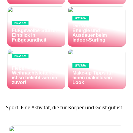
WISSEN
WISSEN
Die Welle zu Hause:
Fußgewölbe-Stütze:
Energie und
Einblick in
Ausdauer beim
Fußgesundheit
Indoor-Surfing
WISSEN
Die Welt im Lotto-
WISSEN
Fieber – die El Gordo
Weihnachtslotterie
Make-up Tipps für
ist so beliebt wie nie
einen makellosen
zuvor!
Look
Sport: Eine Aktivität, die für Körper und Geist gut ist