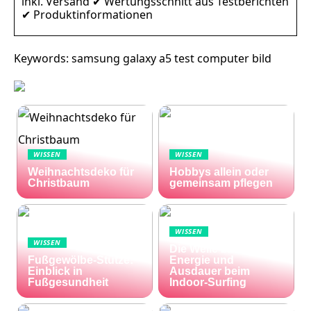
inkl. Versand ✔ Wertungsschnitt aus Testberichten
✔ Produktinformationen
Keywords: samsung galaxy a5 test computer bild
WISSEN
WISSEN
Weihnachtsdeko für
Hobbys allein oder
Christbaum
gemeinsam pflegen
WISSEN
WISSEN
Die Welle zu Hause:
Fußgewölbe-Stütze:
Energie und
Einblick in
Ausdauer beim
Fußgesundheit
Indoor-Surfing