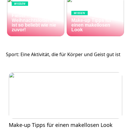
WISSEN
Die Welt im Lotto-
WISSEN
Fieber – die El Gordo
Weihnachtslotterie
Make-up Tipps für
ist so beliebt wie nie
einen makellosen
zuvor!
Look
Sport: Eine Aktivität, die für Körper und Geist gut ist
Make-up Tipps für einen makellosen Look