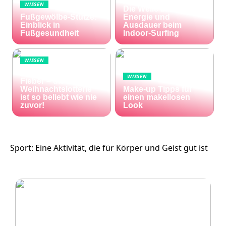
WISSEN
Die Welle zu Hause:
Fußgewölbe-Stütze:
Energie und
Einblick in
Ausdauer beim
Fußgesundheit
Indoor-Surfing
WISSEN
Die Welt im Lotto-
WISSEN
Fieber – die El Gordo
Weihnachtslotterie
Make-up Tipps für
ist so beliebt wie nie
einen makellosen
zuvor!
Look
Sport: Eine Aktivität, die für Körper und Geist gut ist