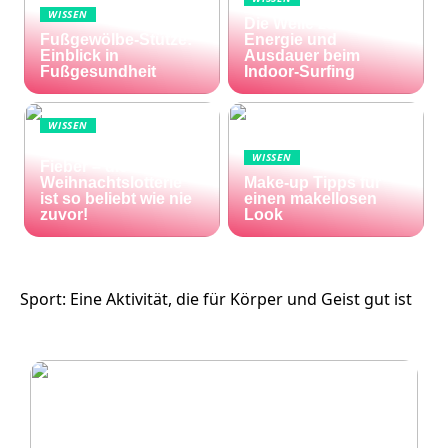
WISSEN
Die Welle zu Hause:
Fußgewölbe-Stütze:
Energie und
Einblick in
Ausdauer beim
Fußgesundheit
Indoor-Surfing
WISSEN
Die Welt im Lotto-
WISSEN
Fieber – die El Gordo
Weihnachtslotterie
Make-up Tipps für
ist so beliebt wie nie
einen makellosen
zuvor!
Look
Sport: Eine Aktivität, die für Körper und Geist gut ist