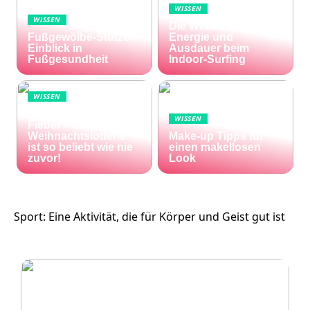
WISSEN
WISSEN
Die Welle zu Hause:
Fußgewölbe-Stütze:
Energie und
Einblick in
Ausdauer beim
Fußgesundheit
Indoor-Surfing
WISSEN
Die Welt im Lotto-
WISSEN
Fieber – die El Gordo
Weihnachtslotterie
Make-up Tipps für
ist so beliebt wie nie
einen makellosen
zuvor!
Look
Sport: Eine Aktivität, die für Körper und Geist gut ist