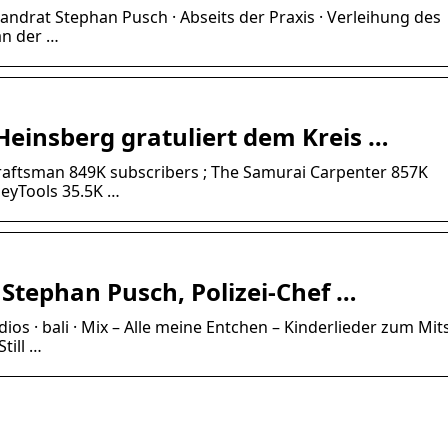
Landrat Stephan Pusch · Abseits der Praxis · Verleihung des
an der …
einsberg gratuliert dem Kreis …
raftsman 849K subscribers ; The Samurai Carpenter 857K
leyTools 35.5K …
 Stephan Pusch, Polizei-Chef …
dios · bali · Mix – Alle meine Entchen – Kinderlieder zum Mi
till …