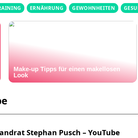
RAINING
ERNÄHRUNG
GEWOHNHEITEN
GESU
Make-up Tipps für einen makellosen
Look
be
andrat Stephan Pusch – YouTube