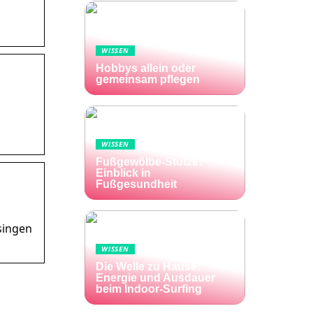
WISSEN
Hobbys allein oder
gemeinsam pflegen
WISSEN
Fußgewölbe-Stütze:
Einblick in
Fußgesundheit
tsingen
WISSEN
Die Welle zu Hause:
Energie und Ausdauer
beim Indoor-Surfing