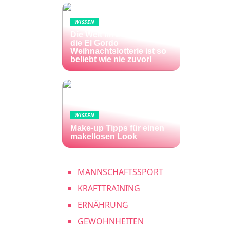
WISSEN
Die Welt im Lotto-Fieber –
die El Gordo
Weihnachtslotterie ist so
beliebt wie nie zuvor!
WISSEN
Make-up Tipps für einen
makellosen Look
MANNSCHAFTSSPORT
KRAFTTRAINING
ERNÄHRUNG
GEWOHNHEITEN