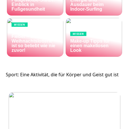
Einblick in
Ausdauer beim
Fußgesundheit
Indoor-Surfing
WISSEN
Die Welt im Lotto-
WISSEN
Fieber – die El Gordo
Weihnachtslotterie
Make-up Tipps für
ist so beliebt wie nie
einen makellosen
zuvor!
Look
Sport: Eine Aktivität, die für Körper und Geist gut ist