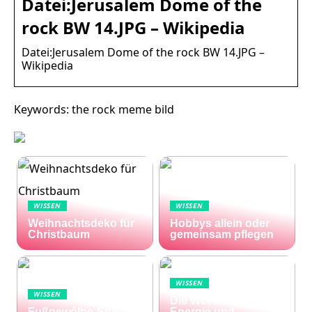
Datei:Jerusalem Dome of the
rock BW 14.JPG – Wikipedia
Datei:Jerusalem Dome of the rock BW 14.JPG –
Wikipedia
Keywords: the rock meme bild
WISSEN
WISSEN
Weihnachtsdeko für
Hobbys allein oder
Christbaum
gemeinsam pflegen
WISSEN
WISSEN
Die Welle zu Hause:
Fußgewölbe-Stütze:
Energie und