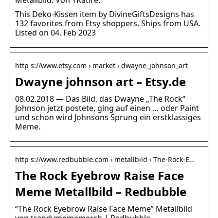
This Deko-Kissen item by DivineGiftsDesigns has
132 favorites from Etsy shoppers. Ships from USA.
Listed on 04. Feb 2023
http s://www.etsy.com › market › dwayne_johnson_art
Dwayne johnson art – Etsy.de
08.02.2018 — Das Bild, das Dwayne „The Rock“
Johnson jetzt postete, ging auf einen … oder Paint
und schon wird Johnsons Sprung ein erstklassiges
Meme.
http s://www.redbubble.com › metallbild › The-Rock-E…
The Rock Eyebrow Raise Face
Meme Metallbild – Redbubble
“The Rock Eyebrow Raise Face Meme” Metallbild
von trendymememerch | Redbubble