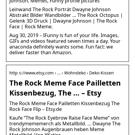
johnson, Memes, Funny profile pictures
Leinwand The Rock Porträt Dwayne Johnson
Abstrakt Bilder Wandbilder … The Rock Octopus |
Gelenk 3D Druck | Dwayne Johnson | The Rock
Face | Rock Meme.
Aug 30, 2019 – IFunny is fun of your life. Images,
GIFs and videos featured seven times a day. Your
anaconda definitely wants some. Fun fact: we
deliver faster than Amazon.
http s://www.etsy.com › … › Wohndeko › Deko-Kissen
The Rock Meme Face Pailletten
Kissenbezug, The … – Etsy
The Rock Meme Face Pailletten Kissenbezug The
Rock Face Flip – Etsy.de
Kaufe “The Rock Eyebrow Raise Face Meme” von
trendymememerch als Metallbild. … Dwayne The
Rock Johnson Augenbrauen heben Meme
Metallbild. Von YKatire.