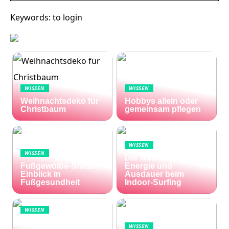
Keywords: to login
WISSEN
WISSEN
Weihnachtsdeko für
Hobbys allein oder
Christbaum
gemeinsam pflegen
WISSEN
WISSEN
Die Welle zu Hause:
Fußgewölbe-Stütze:
Energie und
Einblick in
Ausdauer beim
Fußgesundheit
Indoor-Surfing
WISSEN
Die Welt im Lotto-
WISSEN