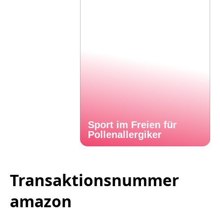
Sport im Freien für
Pollenallergiker
Transaktionsnummer
amazon