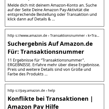
Melde dich mit deinem Amazon-Konto an. Suche
auf der Seite Deine Amazon Pay-Aktivität die
entsprechende Bestellung oder Transaktion und
klick dann auf Details & …
http s://www.amazon.de › Transaktionsnummer › k=Tra…
Suchergebnis Auf Amazon.de
Für: Transaktionsnummer
11 Ergebnisse für “Transaktionsnummer”.
ERGEBNISSE. Erfahre mehr über diese Ergebnisse.
Preis und weitere Details sind von Größe und
Farbe des Produkts …
http s://pay.amazon.de › help
Konflikte bei Transaktionen |
Amazon Pay Hilfe