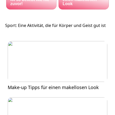
zuvor!
Look
Sport: Eine Aktivität, die für Körper und Geist gut ist
Make-up Tipps für einen makellosen Look