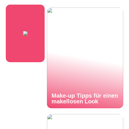
Make-up Tipps für einen
makellosen Look