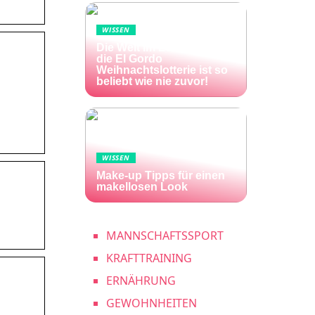
WISSEN
Die Welt im Lotto-Fieber –
die El Gordo
Weihnachtslotterie ist so
beliebt wie nie zuvor!
WISSEN
Make-up Tipps für einen
makellosen Look
MANNSCHAFTSSPORT
KRAFTTRAINING
ERNÄHRUNG
GEWOHNHEITEN