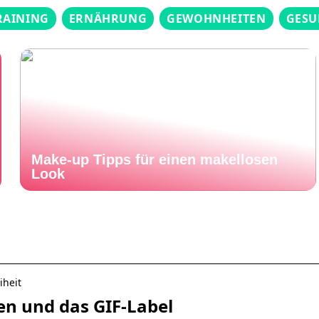
RAINING
ERNÄHRUNG
GEWOHNHEITEN
GESU
Make-up Tipps für einen makellosen
Look
iheit
en und das GIF-Label