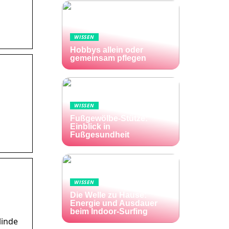
WISSEN
Hobbys allein oder
gemeinsam pflegen
WISSEN
Fußgewölbe-Stütze:
Einblick in
Fußgesundheit
WISSEN
Die Welle zu Hause:
Energie und Ausdauer
beim Indoor-Surfing
linde