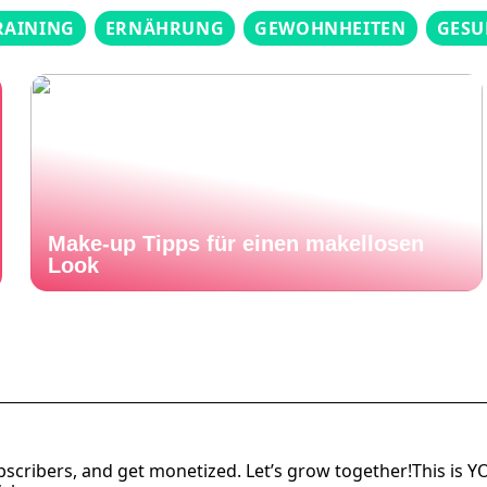
RAINING
ERNÄHRUNG
GEWOHNHEITEN
GESU
Make-up Tipps für einen makellosen
Look
cribers, and get monetized. Let’s grow together!This is 