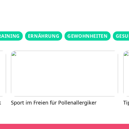
RAINING
ERNÄHRUNG
GEWOHNHEITEN
GESU
k
Sport im Freien für Pollenallergiker
Ti