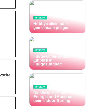
WISSEN
Hobbys allein oder
gemeinsam pflegen
WISSEN
Fußgewölbe-Stütze:
Einblick in
Fußgesundheit
vorite
WISSEN
Die Welle zu Hause:
Energie und Ausdauer
beim Indoor-Surfing