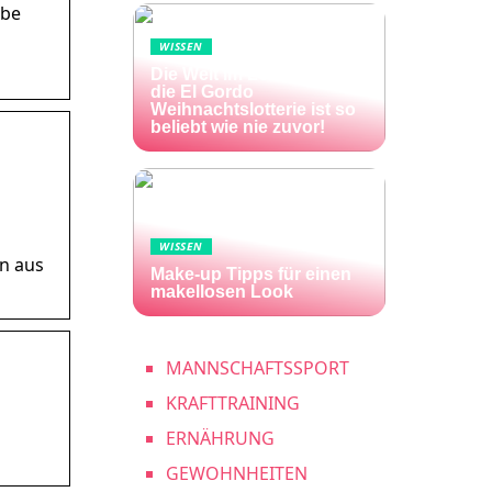
ube
WISSEN
Die Welt im Lotto-Fieber –
die El Gordo
Weihnachtslotterie ist so
beliebt wie nie zuvor!
WISSEN
en aus
Make-up Tipps für einen
makellosen Look
MANNSCHAFTSSPORT
KRAFTTRAINING
ERNÄHRUNG
GEWOHNHEITEN