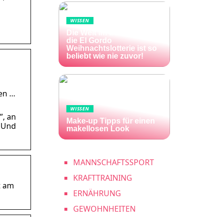
WISSEN
Die Welt im Lotto-Fieber –
die El Gordo
Weihnachtslotterie ist so
beliebt wie nie zuvor!
ten …
WISSEN
”, an
Make-up Tipps für einen
. Und
makellosen Look
MANNSCHAFTSSPORT
KRAFTTRAINING
t am
ERNÄHRUNG
GEWOHNHEITEN