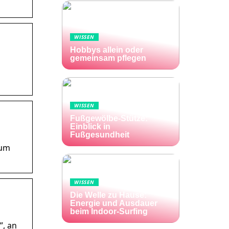
WISSEN
Hobbys allein oder
gemeinsam pflegen
WISSEN
Fußgewölbe-Stütze:
Einblick in
Fußgesundheit
zum
WISSEN
Die Welle zu Hause:
Energie und Ausdauer
beim Indoor-Surfing
”, an