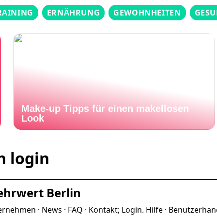
RAINING
ERNÄHRUNG
GEWOHNHEITEN
GESU
Make-up Tipps für einen makellosen
Look
n login
ehrwert Berlin
rnehmen · News · FAQ · Kontakt; Login. Hilfe · Benutzerha