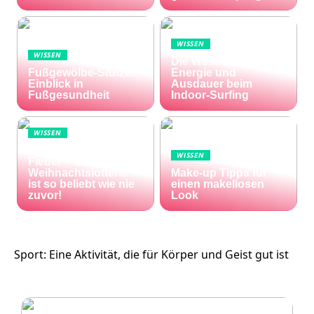
WISSEN
WISSEN
Die Welle zu Hause:
Fußgewölbe-Stütze:
Energie und
Einblick in
Ausdauer beim
Fußgesundheit
Indoor-Surfing
WISSEN
Die Welt im Lotto-
WISSEN
Fieber – die El Gordo
Weihnachtslotterie
Make-up Tipps für
ist so beliebt wie nie
einen makellosen
zuvor!
Look
Sport: Eine Aktivität, die für Körper und Geist gut ist