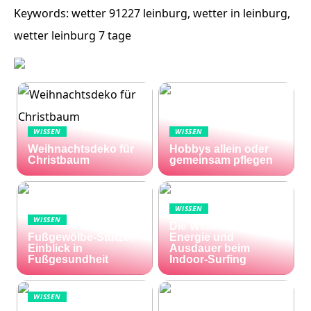
Keywords: wetter 91227 leinburg, wetter in leinburg,
wetter leinburg 7 tage
WISSEN
WISSEN
Weihnachtsdeko für
Hobbys allein oder
Christbaum
gemeinsam pflegen
WISSEN
WISSEN
Die Welle zu Hause:
Fußgewölbe-Stütze:
Energie und
Einblick in
Ausdauer beim
Fußgesundheit
Indoor-Surfing
WISSEN