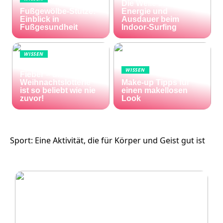
Die Welle zu Hause:
Fußgewölbe-Stütze:
Energie und
Einblick in
Ausdauer beim
Fußgesundheit
Indoor-Surfing
WISSEN
Die Welt im Lotto-
WISSEN
Fieber – die El Gordo
Weihnachtslotterie
Make-up Tipps für
ist so beliebt wie nie
einen makellosen
zuvor!
Look
Sport: Eine Aktivität, die für Körper und Geist gut ist