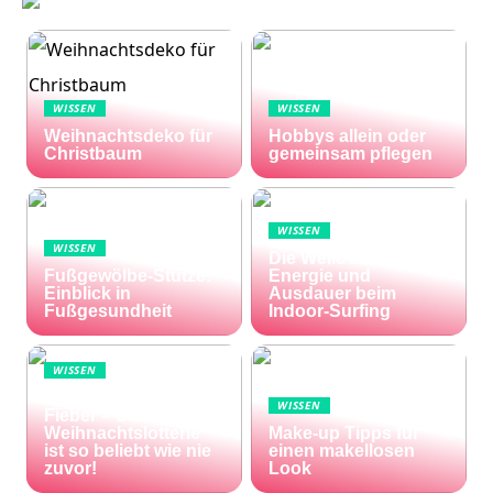
WISSEN
WISSEN
Weihnachtsdeko für
Hobbys allein oder
Christbaum
gemeinsam pflegen
WISSEN
WISSEN
Die Welle zu Hause:
Fußgewölbe-Stütze:
Energie und
Einblick in
Ausdauer beim
Fußgesundheit
Indoor-Surfing
WISSEN
Die Welt im Lotto-
WISSEN
Fieber – die El Gordo
Weihnachtslotterie
Make-up Tipps für
ist so beliebt wie nie
einen makellosen
zuvor!
Look