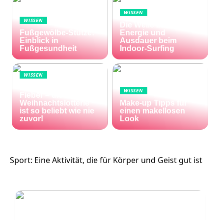
WISSEN
WISSEN
Die Welle zu Hause:
Fußgewölbe-Stütze:
Energie und
Einblick in
Ausdauer beim
Fußgesundheit
Indoor-Surfing
WISSEN
Die Welt im Lotto-
WISSEN
Fieber – die El Gordo
Weihnachtslotterie
Make-up Tipps für
ist so beliebt wie nie
einen makellosen
zuvor!
Look
Sport: Eine Aktivität, die für Körper und Geist gut ist