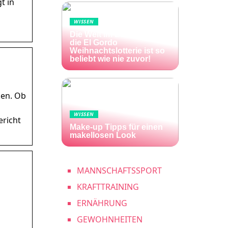
t in
WISSEN
Die Welt im Lotto-Fieber –
die El Gordo
Weihnachtslotterie ist so
beliebt wie nie zuvor!
ken. Ob
WISSEN
ericht
Make-up Tipps für einen
makellosen Look
MANNSCHAFTSSPORT
KRAFTTRAINING
ERNÄHRUNG
GEWOHNHEITEN