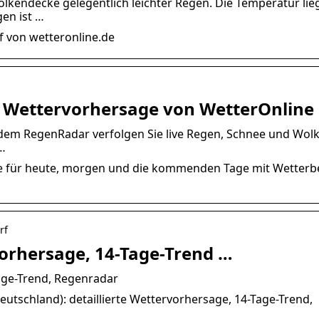
Wolkendecke gelegentlich leichter Regen. Die Temperatur lieg
en ist …
f von wetteronline.de
le Wettervorhersage von WetterOnline
t dem RegenRadar verfolgen Sie live Regen, Schnee und Wol
…
ge für heute, morgen und die kommenden Tage mit Wetterb
rf
vorhersage, 14-Tage-Trend …
age-Trend, Regenradar
Deutschland): detaillierte Wettervorhersage, 14-Tage-Trend,