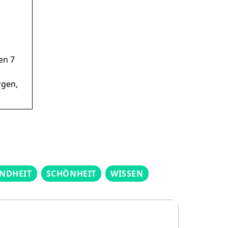
en 7
rgen,
NDHEIT
SCHÖNHEIT
WISSEN