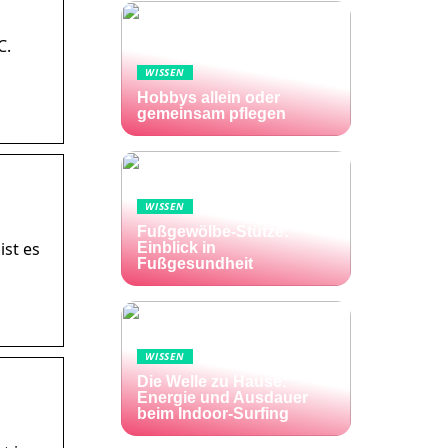
C.
WISSEN
Hobbys allein oder
gemeinsam pflegen
WISSEN
Fußgewölbe-Stütze:
ist es
Einblick in
Fußgesundheit
WISSEN
Die Welle zu Hause:
Energie und Ausdauer
beim Indoor-Surfing