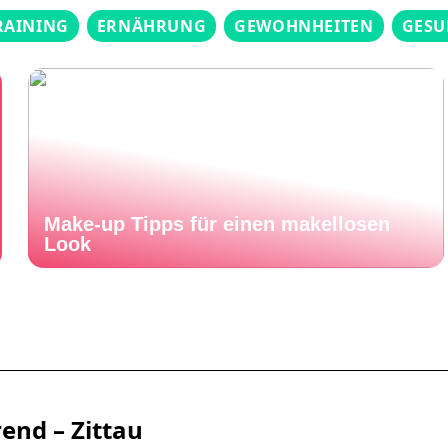
RAINING
ERNÄHRUNG
GEWOHNHEITEN
GESU
Make-up Tipps für einen makellosen
Look
rend – Zittau