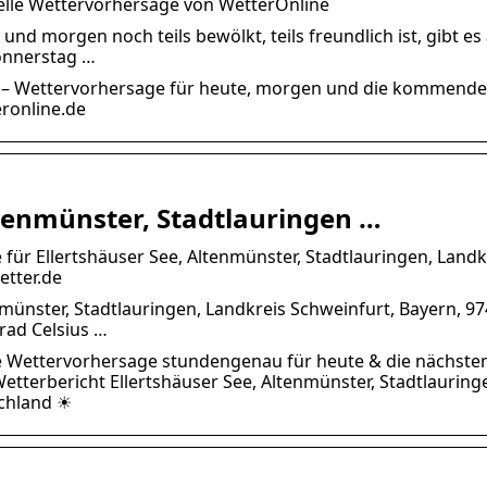
uelle Wettervorhersage von WetterOnline
nd morgen noch teils bewölkt, teils freundlich ist, gibt e
onnerstag …
n) – Wettervorhersage für heute, morgen und die kommend
ronline.de
ltenmünster, Stadtlauringen …
für Ellertshäuser See, Altenmünster, Stadtlauringen, Landk
etter.de
münster, Stadtlauringen, Landkreis Schweinfurt, Bayern, 97
rad Celsius …
le Wettervorhersage stundengenau für heute & die nächste
terbericht Ellertshäuser See, Altenmünster, Stadtlauring
schland ☀