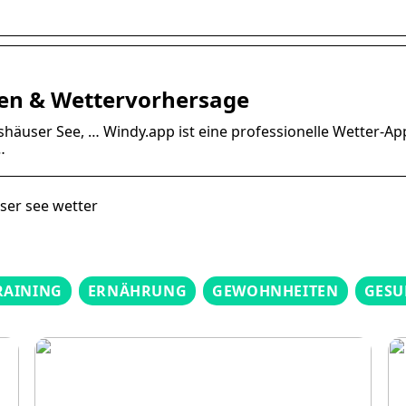
len & Wettervorhersage
shäuser See, … Windy.app ist eine professionelle Wetter-App
…
user see wetter
RAINING
ERNÄHRUNG
GEWOHNHEITEN
GESU