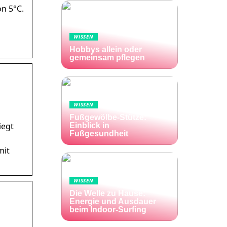
n 5°C.
WISSEN
Hobbys allein oder
gemeinsam pflegen
WISSEN
Fußgewölbe-Stütze:
iegt
Einblick in
Fußgesundheit
mit
WISSEN
Die Welle zu Hause:
Energie und Ausdauer
beim Indoor-Surfing