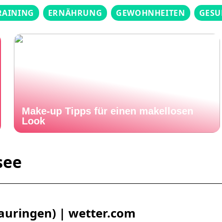
RAINING
ERNÄHRUNG
GEWOHNHEITEN
GESU
Make-up Tipps für einen makellosen
Look
see
n
lauringen) | wetter.com