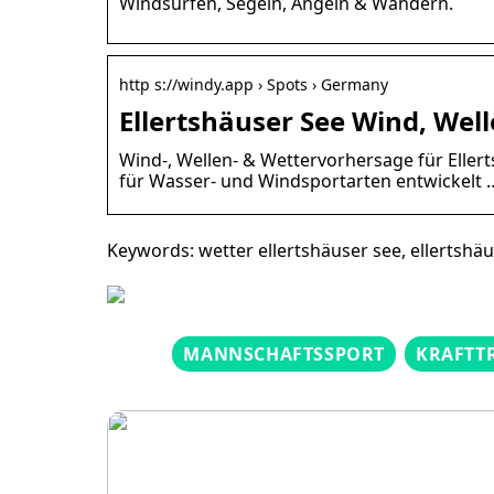
Windsurfen, Segeln, Angeln & Wandern.
http s://windy.app › Spots › Germany
Ellertshäuser See Wind, Wel
Wind-, Wellen- & Wettervorhersage für Ellert
für Wasser- und Windsportarten entwickelt 
Keywords: wetter ellertshäuser see, ellertshä
MANNSCHAFTSSPORT
KRAFTT