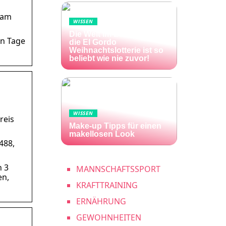
s am
WISSEN
Die Welt im Lotto-Fieber –
en Tage
die El Gordo
Weihnachtslotterie ist so
beliebt wie nie zuvor!
WISSEN
reis
Make-up Tipps für einen
makellosen Look
488,
n 3
MANNSCHAFTSSPORT
en,
KRAFTTRAINING
ERNÄHRUNG
GEWOHNHEITEN