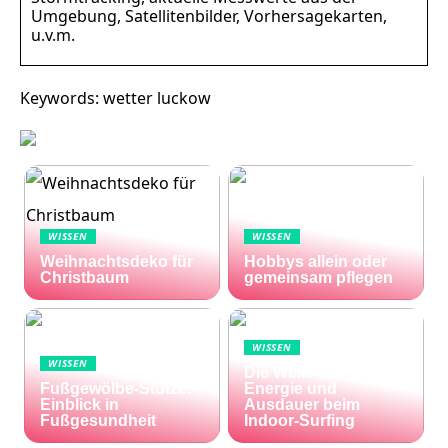
Umgebung, Satellitenbilder, Vorhersagekarten,
u.v.m.
Keywords: wetter luckow
WISSEN
WISSEN
Weihnachtsdeko für
Hobbys allein oder
Christbaum
gemeinsam pflegen
WISSEN
WISSEN
Die Welle zu Hause:
Fußgewölbe-Stütze:
Energie und
Einblick in
Ausdauer beim
Fußgesundheit
Indoor-Surfing