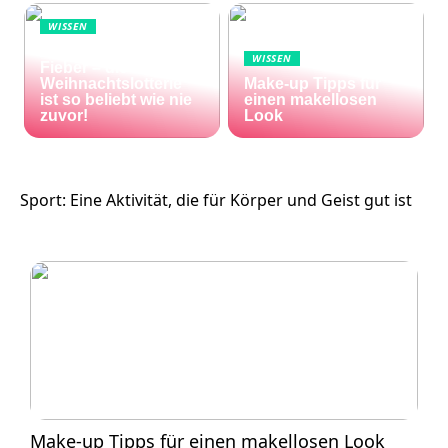
WISSEN
Die Welt im Lotto-
WISSEN
Fieber – die El Gordo
Weihnachtslotterie
Make-up Tipps für
ist so beliebt wie nie
einen makellosen
zuvor!
Look
Sport: Eine Aktivität, die für Körper und Geist gut ist
Make-up Tipps für einen makellosen Look