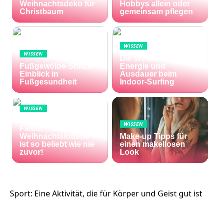
Weihnachtsdeko für
Hobbys allein oder
Christbaum
gemeinsam pflegen
WISSEN
WISSEN
Die Welle zu Hause:
Fußgewölbe-Stütze:
Energie und
Einblick in
Ausdauer beim
Fußgesundheit
Indoor-Surfing
WISSEN
Die Welt im Lotto-
WISSEN
Fieber – die El Gordo
Weihnachtslotterie
Make-up Tipps für
ist so beliebt wie nie
einen makellosen
zuvor!
Look
Sport: Eine Aktivität, die für Körper und Geist gut ist